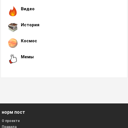
Видео
История
Космос
Мемы
норм пост
О проекте
Правила