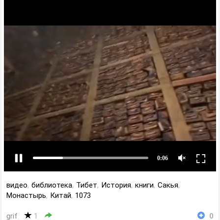
видео
,
библиотека
,
Тибет
,
История
,
книги
,
Сакья
,
Монастырь
,
Китай
,
1073
grif
1
0