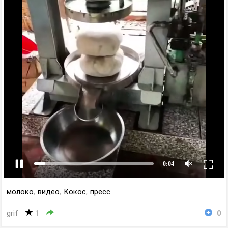
молоко
,
видео
,
Кокос
,
пресс
grif
1
0