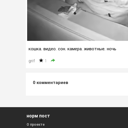
кошка
,
видео
,
сон
,
камера
,
животные
,
ночь
grif
1
0
комментариев
норм пост
О проекте