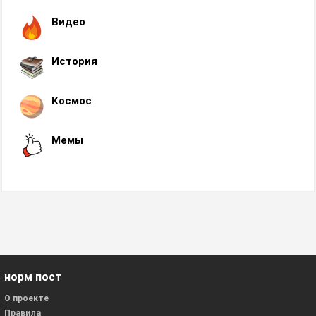
Видео
История
Космос
Мемы
норм пост
О проекте
Правила