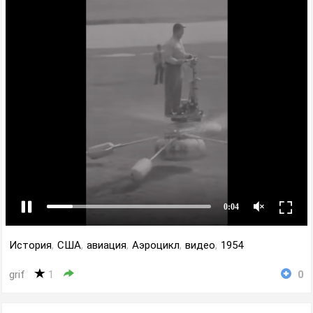
История
,
США
,
авиация
,
Аэроцикл
,
видео
,
1954
grif
1
0