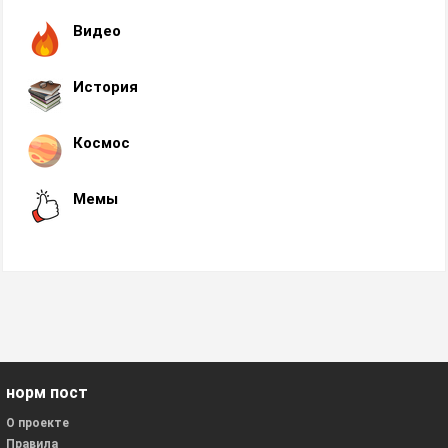
Видео
История
Космос
Мемы
норм пост
О проекте
Правила