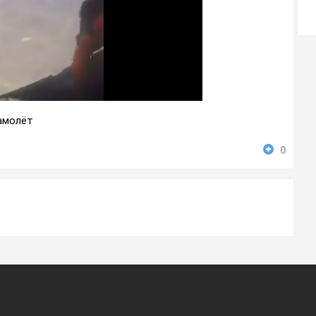
амолёт
0