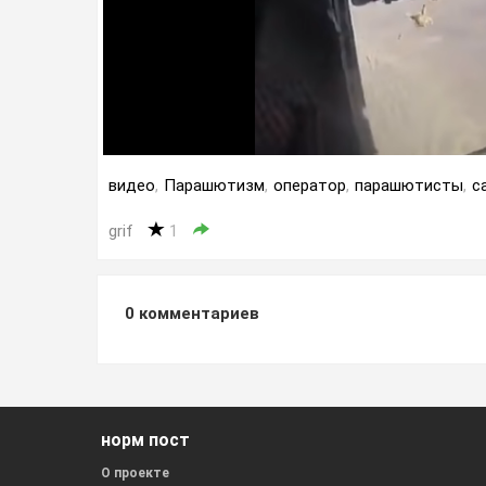
видео
,
Парашютизм
,
оператор
,
парашютисты
,
с
grif
1
0
комментариев
норм пост
О проекте