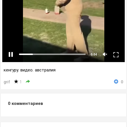
кенгуру
,
видео
,
австралия
grif
1
0
0
комментариев