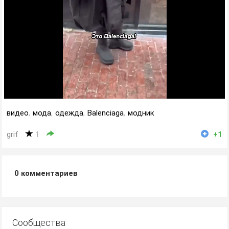
видео
,
мода
,
одежда
,
Balenciaga
,
модник
grif
1
+1
0
комментариев
Сообщества