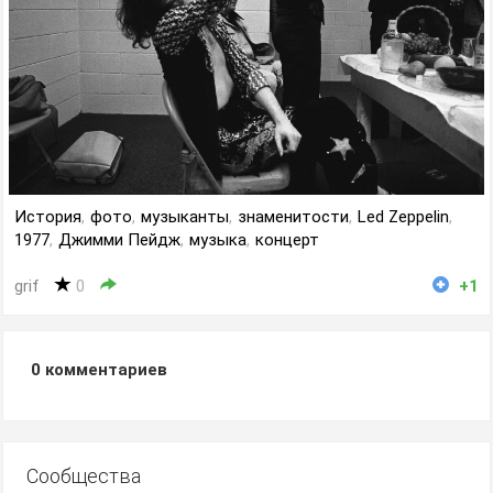
История
,
фото
,
музыканты
,
знаменитости
,
Led Zeppelin
,
1977
,
Джимми Пейдж
,
музыка
,
концерт
grif
0
+1
0
комментариев
Сообщества