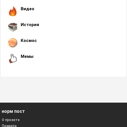
Видео
История
Космос
Мемы
норм пост
О проекте
Правила