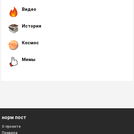
Видео
История
Космос
Мемы
норм пост
О проекте
Правила