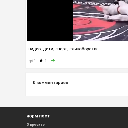
видео
,
дети
,
спорт
,
единоборства
grif
1
0
комментариев
норм пост
О проекте