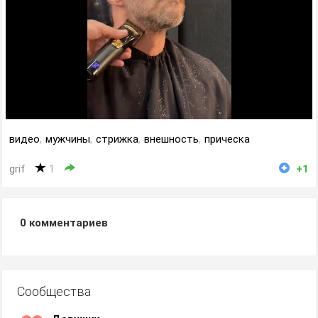
видео
,
мужчины
,
стрижка
,
внешность
,
прическа
grif
1
+1
0
комментариев
Сообщества