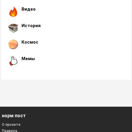
Видео
История
Космос
Мемы
норм пост
О проекте
Правила