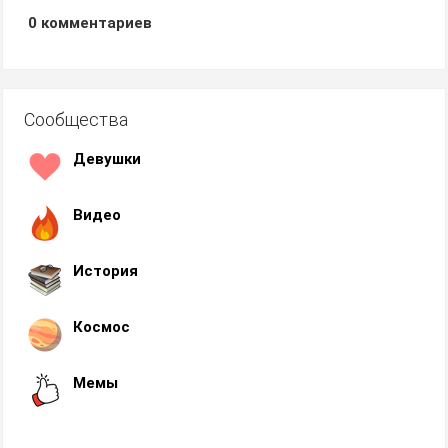
0
комментариев
Сообщества
Девушки
Видео
История
Космос
Мемы