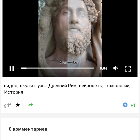
видео
,
скульптуры
,
Древний Рим
,
нейросеть
,
технологии
,
История
grif
1
+1
0
комментариев