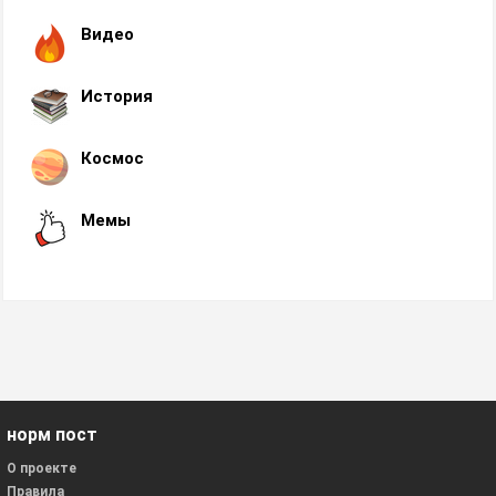
Видео
История
Космос
Мемы
норм пост
О проекте
Правила