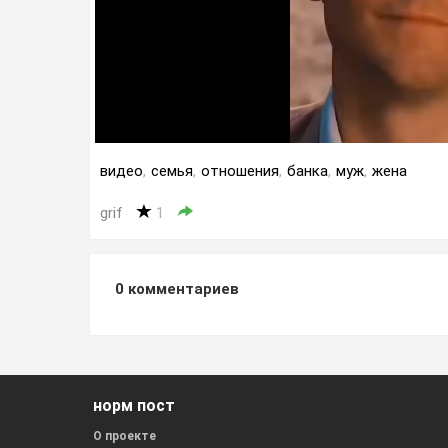
видео
,
семья
,
отношения
,
банка
,
муж
,
жена
grif
1
0
комментариев
норм пост
О проекте