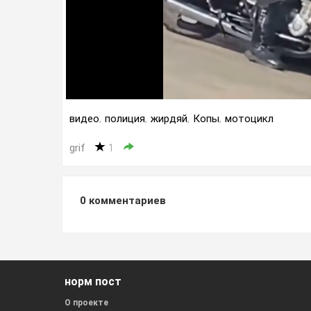
видео
,
полиция
,
жирдяй
,
Копы
,
мотоцикл
grif
1
0
комментариев
норм пост
О проекте