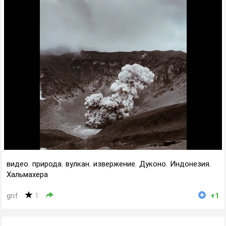
видео
,
природа
,
вулкан
,
извержение
,
Дуконо
,
Индонезия
,
Хальмахера
grif
1
+1