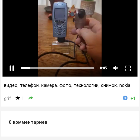
видео
,
телефон
,
камера
,
фото
,
технологии
,
снимок
,
nokia
grif
1
+1
0
комментариев