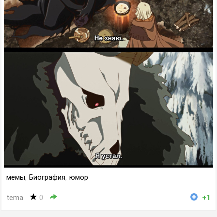
мемы
,
Биография
,
юмор
tema
0
+1