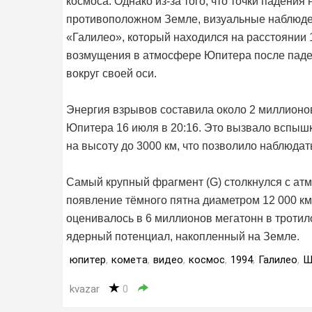
космоса. Однако из-за того, что точки паден
противоположном Земле, визуальные наблюде
«Галилео», который находился на расстоянии 
возмущения в атмосфере Юпитера после паде
вокруг своей оси.
Энергия взрывов составила около 2 миллионо
Юпитера 16 июля в 20:16. Это вызвало вспышку
на высоту до 3000 км, что позволило наблюдать
Самый крупный фрагмент (G) столкнулся с ат
появление тёмного пятна диаметром 12 000 к
оценивалось в 6 миллионов мегатонн в тротил
ядерный потенциал, накопленный на Земле.
юпитер
,
комета
,
видео
,
космос
,
1994
,
Галилео
,
Ш
kvazar
0