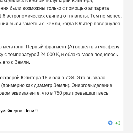
ия находились в южном полушарии Юпитера,
ния были возможны только с помощью аппарата
1,6 астрономических единиц от планеты. Тем не менее,
ния были заметны с Земли, когда Юпитер повернулся
в мегатонн. Первый фрагмент (A) вошёл в атмосферу
 с температурой 24 000 К, и облако газов поднялось
 его с Земли.
мосферой Юпитера 18 июля в 7:34. Это вызвало
м (примерно как диаметр Земли). Энерговыделение
овом эквиваленте, что в 750 раз превышает весь
умейкеров-Леви 9
+3