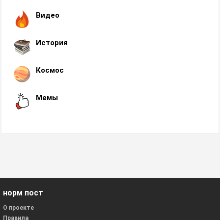
Видео
История
Космос
Мемы
норм пост
О проекте
Правила