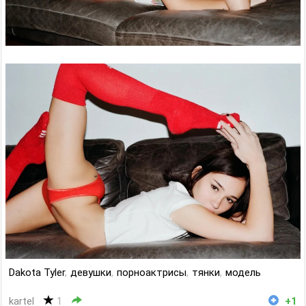
Dakota Tyler
,
девушки
,
порноактрисы
,
тянки
,
модель
kartel
1
+1