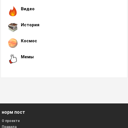
Видео
История
Космос
Мемы
норм пост
О проекте
Правила