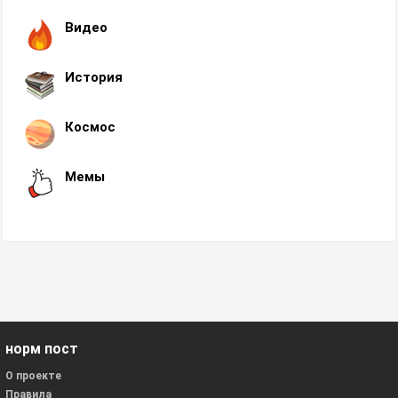
Видео
История
Космос
Мемы
норм пост
О проекте
Правила