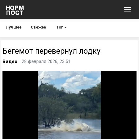
Toggl
navig
Лучшее
Свежее
Топ
Бегемот перевернул лодку
Видео
28 февраля 2026, 23:51