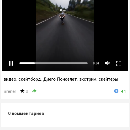
видео
,
скейтборд
,
Диего Понселет
,
экстрим
,
скейтеры
Brener
0
+1
0
комментариев