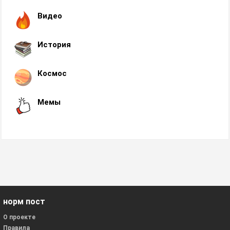
Видео
История
Космос
Мемы
норм пост
О проекте
Правила