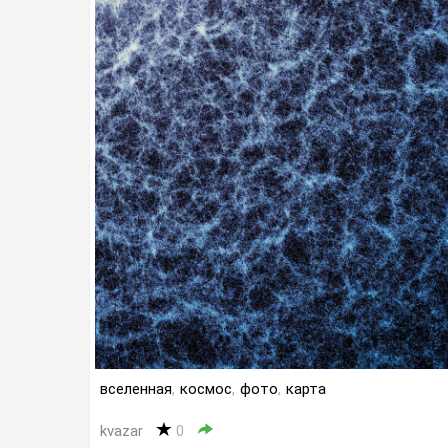
вселенная
,
космос
,
фото
,
карта
kvazar
0