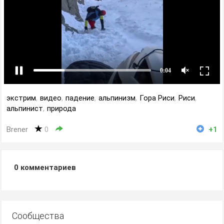
экстрим
,
видео
,
падение
,
альпинизм
,
Гора Риси
,
Риси
,
альпинист
,
природа
Brener
0
+1
0
комментариев
Сообщества