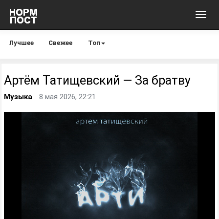
Toggl
navig
Лучшее
Свежее
Топ
Артём Татищевский — За братву
Музыка
8 мая 2026, 22:21