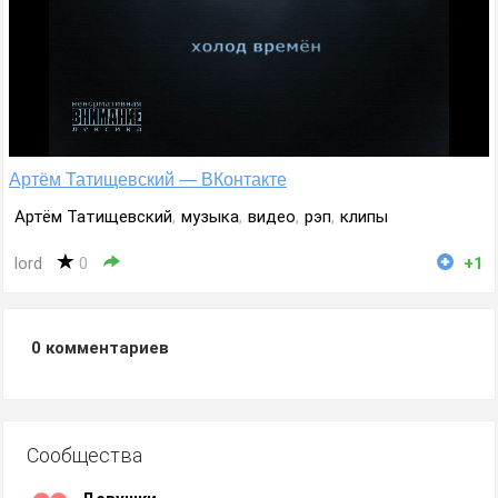
Артём Татищевский — ВКонтакте
Артём Татищевский
,
музыка
,
видео
,
рэп
,
клипы
lord
0
+1
0
комментариев
Сообщества