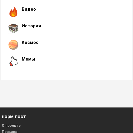
Видео
История
Космос
Мемы
норм пост
О проекте
Правила