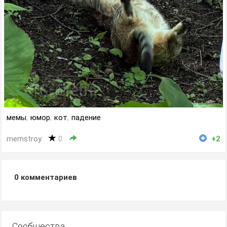
мемы
,
юмор
,
кот
,
падение
memstroy
0
+2
0
комментариев
Сообщества