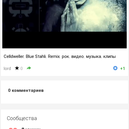
Celldweller
,
Blue Stahli
,
Remix
,
рок
,
видео
,
музыка
,
клипы
lord
0
+1
0
комментариев
Сообщества