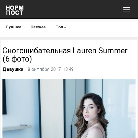
Toggl
navig
Лучшее
Свежее
Топ
Сногсшибательная Lauren Summer
(6 фото)
Девушки
8 октября 2017, 13:49