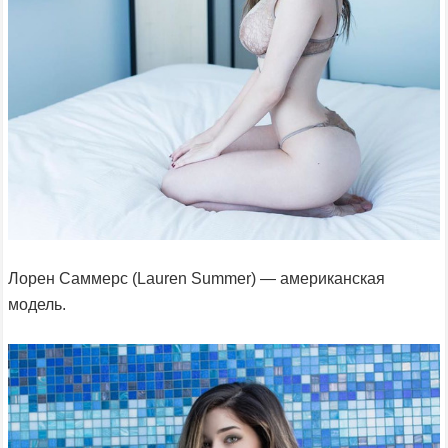
Лорен Саммерс (Lauren Summer) — американская
модель.