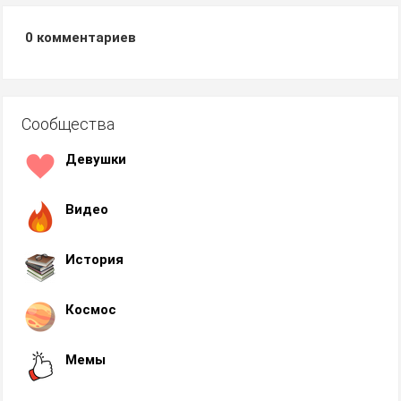
0
комментариев
Сообщества
Девушки
Видео
История
Космос
Мемы