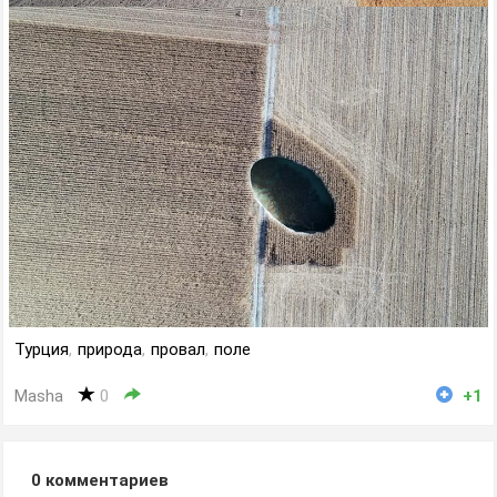
Турция
,
природа
,
провал
,
поле
Masha
0
+1
0
комментариев