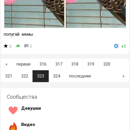
попугай
,
мемы
0
0
+1
«
первая
316
317
318
319
320
321
322
323
324
последняя
»
Сообщества
Девушки
Видео