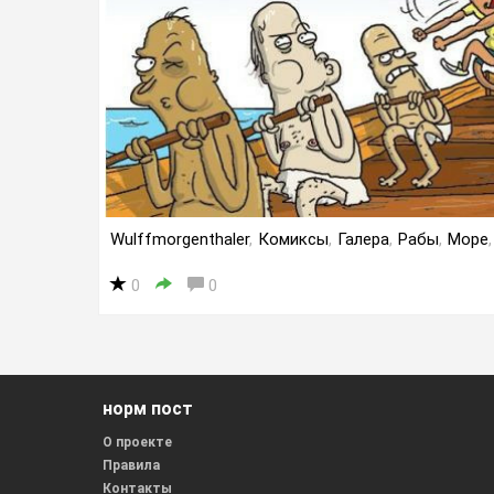
Wulffmorgenthaler
,
Комиксы
,
Галера
,
Рабы
,
Море
,
0
0
норм пост
О проекте
Правила
Контакты