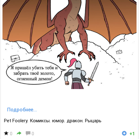
Подробнее...
Pet Foolery
,
Комиксы
,
юмор
,
дракон
,
Рыцарь
0
0
+1