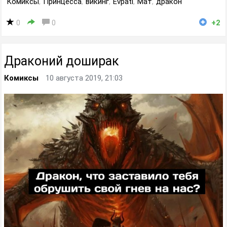
Комиксы
,
Принцесса
,
викинг
,
Evpati
,
Мат
,
дракон
0
0
+2
Драконий доширак
Комиксы
10 августа 2019, 21:03