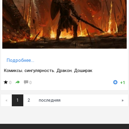
Подробнее...
Комиксы
,
сингулярность
,
Дракон
,
Доширак
0
0
+1
«
1
2
последняя
»