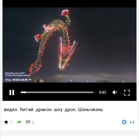
видео
,
Китай
,
дракон
,
шоу
,
дрон
,
Шэньчжэнь
1
0
+1