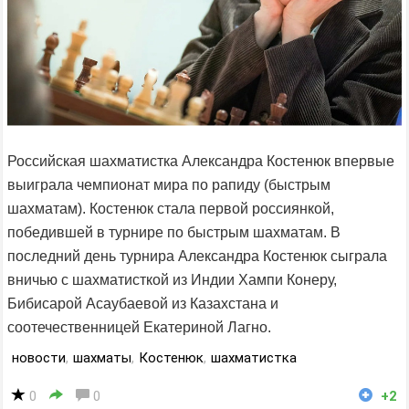
Российская шахматистка Александра Костенюк впервые
выиграла чемпионат мира по рапиду (быстрым
шахматам). Костенюк стала первой россиянкой,
победившей в турнире по быстрым шахматам. В
последний день турнира Александра Костенюк сыграла
вничью с шахматисткой из Индии Хампи Конеру,
Бибисарой Асаубаевой из Казахстана и
соотечественницей Екатериной Лагно.
новости
,
шахматы
,
Костенюк
,
шахматистка
0
0
+2