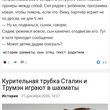
турниры между собой. Сел рядом с ребёнком, программа
новая, чтобы помочь, если что. Вижу, партнёр играет не
по детски, не для 5 лет.
— Ну ка, подвинься, сынок, говорю.
Сидим, режемся вовсю, сын канючит, отодвигаю его. Тут
в чате приходит сообщение:
— Может детям дадим поиграть?
истории
,
шахматы
,
сын
,
отец
,
текст
,
родители
0
0
+1
Курительная трубка Сталин и
Трумэн играют в шахматы
История
21 декабря 2020, 18:27