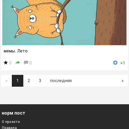
мемы
,
Лето
0
0
+1
«
1
2
3
последняя
»
норм пост
О проекте
Правила