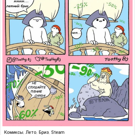
Комиксы
,
Лето
,
Бриз
,
Steam