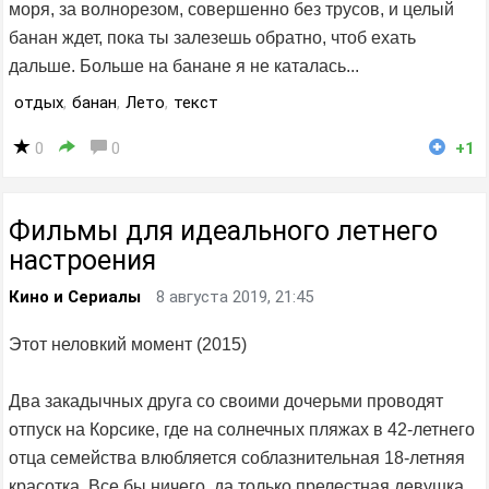
моря, за волнорезом, совершенно без трусов, и целый
банан ждет, пока ты залезешь обратно, чтоб ехать
дальше. Больше на банане я не каталась...
отдых
,
банан
,
Лето
,
текст
0
0
+1
Фильмы для идеального летнего
настроения
Кино и Сериалы
8 августа 2019, 21:45
Этот неловкий момент (2015)
Два закадычных друга со своими дочерьми проводят
отпуск на Корсике, где на солнечных пляжах в 42-летнего
отца семейства влюбляется соблазнительная 18-летняя
красотка. Все бы ничего, да только прелестная девушка