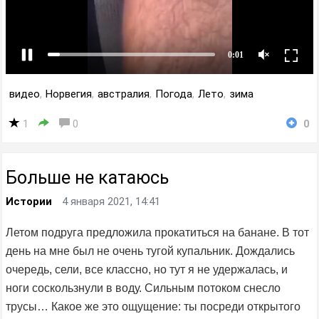
видео
,
Норвегия
,
австралия
,
Погода
,
Лето
,
зима
1
0
0
Больше не катаюсь
Истории
4 января 2021, 14:41
Летом подруга предложила прокатиться на банане. В тот
день на мне был не очень тугой купальник. Дождались
очередь, сели, все классно, но тут я не удержалась, и
ноги соскользнули в воду. Сильным потоком снесло
трусы… Какое же это ощущение: ты посреди открытого