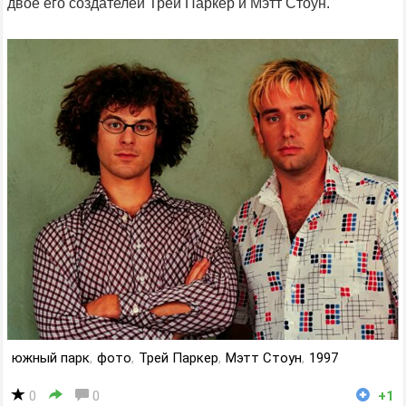
двое его создателей Трей Паркер и Мэтт Стоун.
южный парк
,
фото
,
Трей Паркер
,
Мэтт Стоун
,
1997
0
0
+1