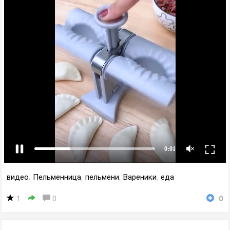
видео
,
Пельменница
,
пельмени
,
Вареники
,
еда
1
0
0