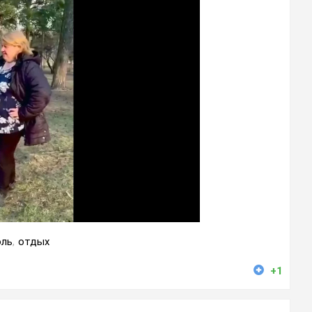
оль
,
отдых
+1