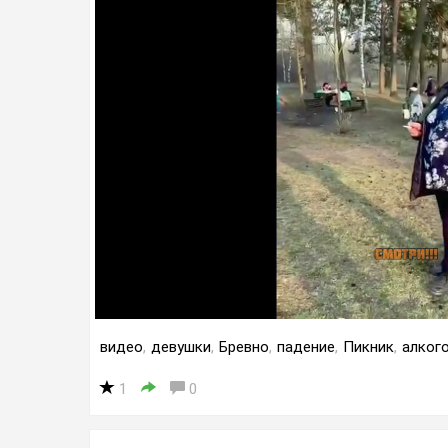
видео
,
девушки
,
Бревно
,
падение
,
Пикник
,
алког
1
0