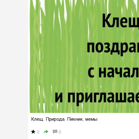
Клещ
,
Природа
,
Пикник
,
мемы
0
0