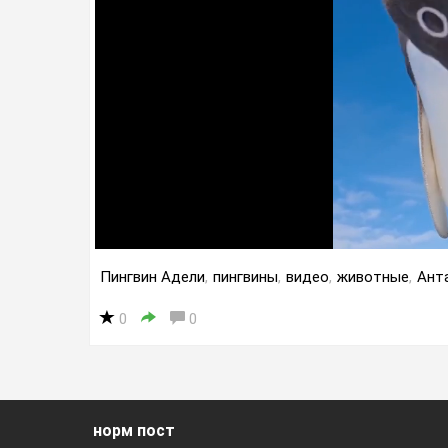
Пингвин Адели
,
пингвины
,
видео
,
животные
,
Ант
0
0
норм пост