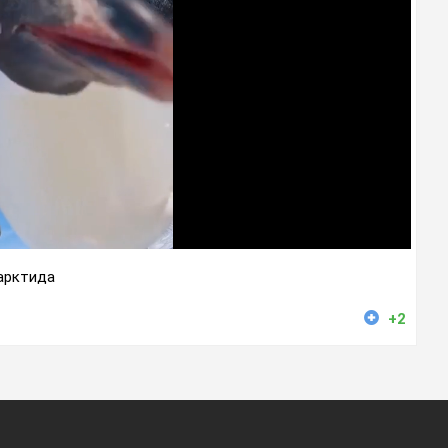
арктида
+2