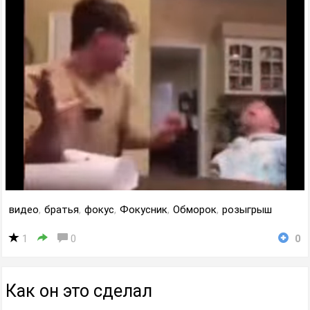
видео
,
братья
,
фокус
,
Фокусник
,
Обморок
,
розыгрыш
1
0
0
Как он это сделал