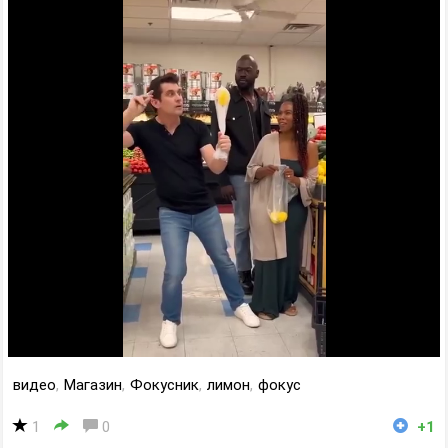
видео
,
Магазин
,
Фокусник
,
лимон
,
фокус
1
0
+1