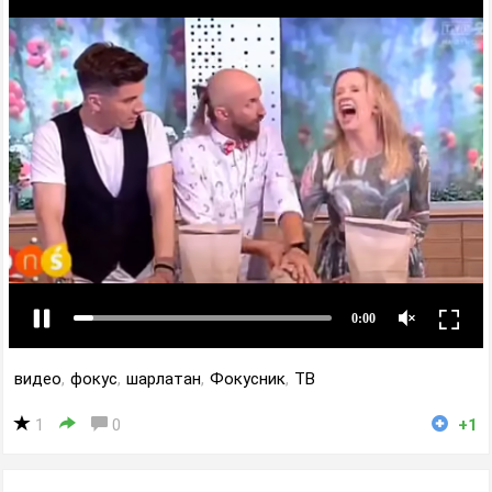
видео
,
фокус
,
шарлатан
,
Фокусник
,
ТВ
1
0
+1